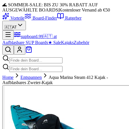
🌊 SOMMER-SALE: BIS ZU 30% RABATT AUF
AUSGEWÄHLTE BOARDS
|
Kostenloser Versand ab €50
Vorteile
Board-Finder
Ratgeber
🇦🇹
AT
supboard
.
99
🇦🇹
at
Aufblasbare SUP Boards
★
Sale
Kajaks
Zubehör
Home
Entspannen
Aqua Marina Steam 412 Kajak -
Aufblasbares Zweier-Kajak