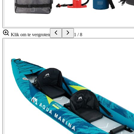
Klik om te vergroten
1
/
8