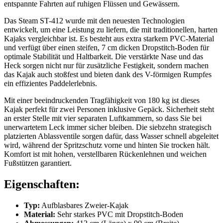
entspannte Fahrten auf ruhigen Flüssen und Gewässern.
Das Steam ST-412 wurde mit den neuesten Technologien
entwickelt, um eine Leistung zu liefern, die mit traditionellen, harten
Kajaks vergleichbar ist. Es besteht aus extra starkem PVC-Material
und verfügt über einen steifen, 7 cm dicken Dropstitch-Boden für
optimale Stabilität und Haltbarkeit. Die verstärkte Nase und das
Heck sorgen nicht nur für zusätzliche Festigkeit, sondern machen
das Kajak auch stoßfest und bieten dank des V-förmigen Rumpfes
ein effizientes Paddelerlebnis.
Mit einer beeindruckenden Tragfähigkeit von 180 kg ist dieses
Kajak perfekt für zwei Personen inklusive Gepäck. Sicherheit steht
an erster Stelle mit vier separaten Luftkammern, so dass Sie bei
unerwartetem Leck immer sicher bleiben. Die siebzehn strategisch
platzierten Ablassventile sorgen dafür, dass Wasser schnell abgeleitet
wird, während der Spritzschutz vorne und hinten Sie trocken hält.
Komfort ist mit hohen, verstellbaren Rückenlehnen und weichen
Fußstützen garantiert.
Eigenschaften:
Typ:
Aufblasbares Zweier-Kajak
Material:
Sehr starkes PVC mit Dropstitch-Boden