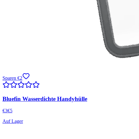
Sparen
€
2
Bluefin Wasserdichte Handyhülle
€
3
€
5
Auf Lager