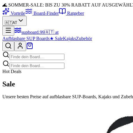
🌊 SOMMER-SALE: BIS ZU 30% RABATT AUF AUSGEWÄH
Vorteile
Board-Finder
Ratgeber
🇦🇹
AT
supboard
.
99
🇦🇹
at
Aufblasbare SUP Boards
★
Sale
Kajaks
Zubehör
Hot Deals
Sale
Unsere besten Preise auf aufblasbare SUP-Boards, Kajaks und Zubehör