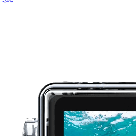
-
24
%