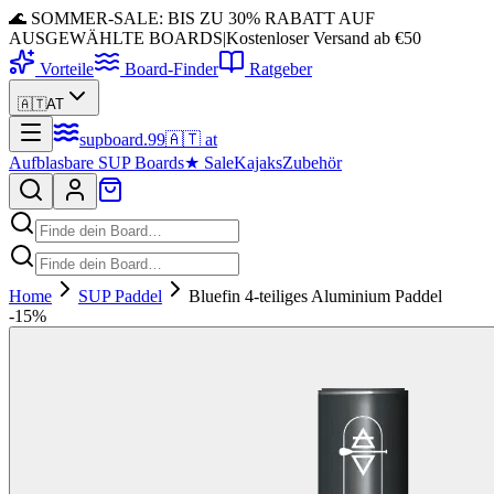
🌊 SOMMER-SALE: BIS ZU 30% RABATT AUF
AUSGEWÄHLTE BOARDS
|
Kostenloser Versand ab €50
Vorteile
Board-Finder
Ratgeber
🇦🇹
AT
supboard
.
99
🇦🇹
at
Aufblasbare SUP Boards
★
Sale
Kajaks
Zubehör
Home
SUP Paddel
Bluefin 4-teiliges Aluminium Paddel
-
15
%