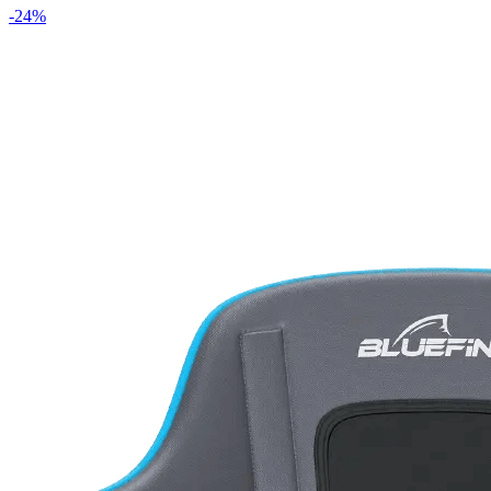
-
24
%