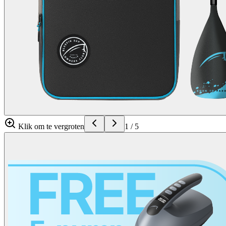
Klik om te vergroten
1
/
5