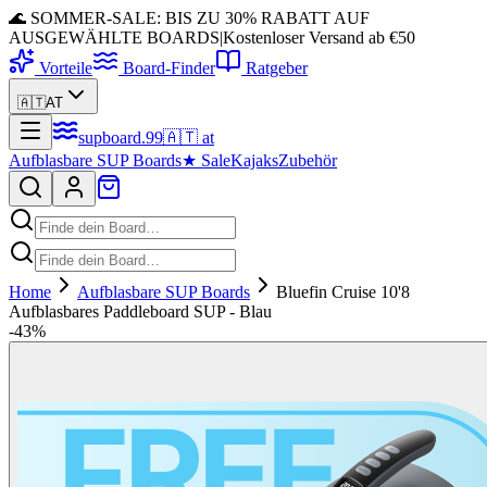
🌊 SOMMER-SALE: BIS ZU 30% RABATT AUF
AUSGEWÄHLTE BOARDS
|
Kostenloser Versand ab €50
Vorteile
Board-Finder
Ratgeber
🇦🇹
AT
supboard
.
99
🇦🇹
at
Aufblasbare SUP Boards
★
Sale
Kajaks
Zubehör
Home
Aufblasbare SUP Boards
Bluefin Cruise 10'8
Aufblasbares Paddleboard SUP - Blau
-
43
%