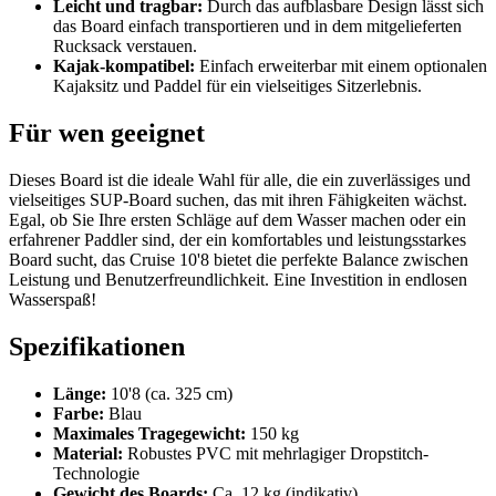
Leicht und tragbar:
Durch das aufblasbare Design lässt sich
das Board einfach transportieren und in dem mitgelieferten
Rucksack verstauen.
Kajak-kompatibel:
Einfach erweiterbar mit einem optionalen
Kajaksitz und Paddel für ein vielseitiges Sitzerlebnis.
Für wen geeignet
Dieses Board ist die ideale Wahl für alle, die ein zuverlässiges und
vielseitiges SUP-Board suchen, das mit ihren Fähigkeiten wächst.
Egal, ob Sie Ihre ersten Schläge auf dem Wasser machen oder ein
erfahrener Paddler sind, der ein komfortables und leistungsstarkes
Board sucht, das Cruise 10'8 bietet die perfekte Balance zwischen
Leistung und Benutzerfreundlichkeit. Eine Investition in endlosen
Wasserspaß!
Spezifikationen
Länge:
10'8 (ca. 325 cm)
Farbe:
Blau
Maximales Tragegewicht:
150 kg
Material:
Robustes PVC mit mehrlagiger Dropstitch-
Technologie
Gewicht des Boards:
Ca. 12 kg (indikativ)