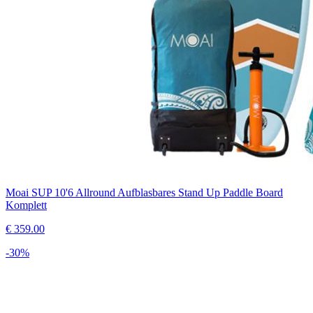
Moai SUP 10'6 Allround Aufblasbares Stand Up Paddle Board
Komplett
€
359.00
-
30
%