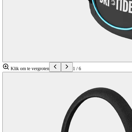
Klik om te vergroten
1
/
6