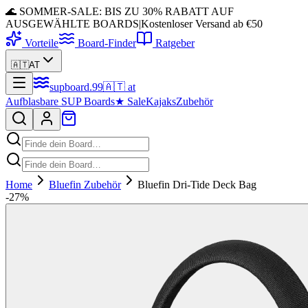
🌊 SOMMER-SALE: BIS ZU 30% RABATT AUF
AUSGEWÄHLTE BOARDS
|
Kostenloser Versand ab €50
Vorteile
Board-Finder
Ratgeber
🇦🇹
AT
supboard
.
99
🇦🇹
at
Aufblasbare SUP Boards
★
Sale
Kajaks
Zubehör
Home
Bluefin Zubehör
Bluefin Dri-Tide Deck Bag
-
27
%