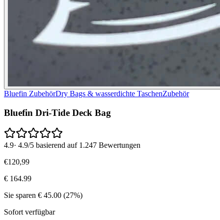
Bluefin Zubehör
Dry Bags & wasserdichte Taschen
Zubehör
Bluefin Dri-Tide Deck Bag
4.9
·
4.9/5 basierend auf 1.247 Bewertungen
€
120
,
99
€
164.99
Sie sparen
€
45.00
(
27
%)
Sofort verfügbar