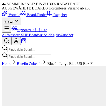
🌊 SOMMER-SALE: BIS ZU 30% RABATT AUF
AUSGEWÄHLTE BOARDS
|
Kostenloser Versand ab €50
Vorteile
Board-Finder
Ratgeber
🇦🇹
AT
supboard
.
99
🇦🇹
at
Aufblasbare SUP Boards
★
Sale
Kajaks
Zubehör
Home
Bluefin Zubehör
Bluefin Large Blue US Box Fin