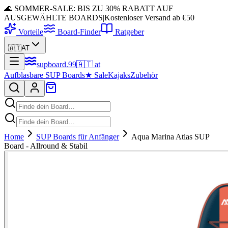
🌊 SOMMER-SALE: BIS ZU 30% RABATT AUF
AUSGEWÄHLTE BOARDS
|
Kostenloser Versand ab €50
Vorteile
Board-Finder
Ratgeber
🇦🇹
AT
supboard
.
99
🇦🇹
at
Aufblasbare SUP Boards
★
Sale
Kajaks
Zubehör
Home
SUP Boards für Anfänger
Aqua Marina Atlas SUP
Board - Allround & Stabil