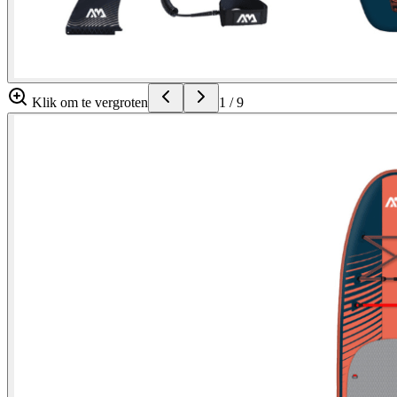
Klik om te vergroten
1
/
9