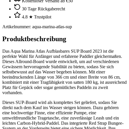
Kostenloser Versand ab €50
30 Tage Rückgaberecht
4.8 ★ Trustpilot
Artikelnummer
:
aqua-marina-atlas-sup
Produktbeschreibung
Das Aqua Marina Atlas Aufblasbares SUP Board 2023 ist die
perfekte Wahl für Anfänger und erfahrene Paddler gleichermaßen.
Dieses Allround-Board wurde entwickelt, um auf verschiedenen
Gewässern hervorragende Stabilität zu bieten, sodass Sie sich
selbstbewusst auf das Wasser begeben können. Mit einer
beeindruckenden Länge von 366 cm und einer Breite von 86 cm,
kombiniert mit einer Tragfähigkeit von satten 180 kg, ist ausreichend
Platz für Gepäck oder sogar gemütliches Paddeln zu zweit
vorhanden.
Dieses SUP-Board wird als komplettes Set geliefert, sodass Sie
direkt nach dem Kauf ins Wasser steigen können. Dazu gehören
eine hochwertige Finne, eine effiziente Pumpe, eine
umweltfreundliche Tragetasche, eine zuverlässige Leash und ein
leichtes Carbon-Hybrid-Paddel. Das integrierte Red Strap Bungee-
System an der Vorderseite bietet eine sichere Möglichkeit, Ihre